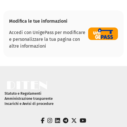
Modifica le tue informazioni
Accedi con UnigePass per modificare
e personalizzare la tua pagina con
altre informazioni
Piè di pagina
Statuto e Regolamenti
Amministrazione trasparente
Incarichi e Avvisi di procedure
facebook
instagram
linkedin
telegram
twitter
youtube